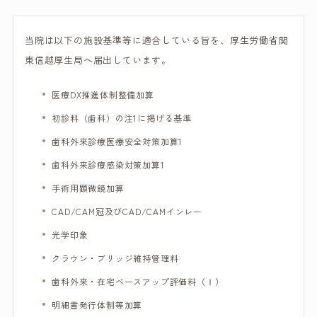
当院は以下の施設基準等に適合している旨を、厚生労働省関
東信越厚生局へ届出しています。
医療DX推進体制整備加算
初診料（歯科）の注1に掲げる基準
歯科外来診療医療安全対策加算1
歯科外来診療感染対策加算1
手術用顕微鏡加算
CAD/CAM冠及びCAD/CAMインレー
光学印象
クラウン・ブリッジ維持管理料
歯科外来・在宅ベースアップ評価料（Ⅰ）
明細書発行体制等加算