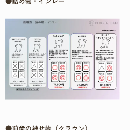
●詰め物・インレー
●前歯の被せ物（クラウン）