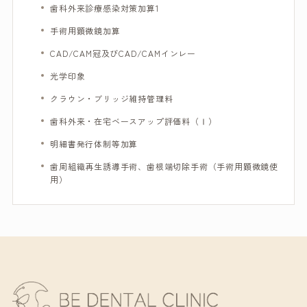
歯科外来診療感染対策加算1
手術用顕微鏡加算
CAD/CAM冠及びCAD/CAMインレー
光学印象
クラウン・ブリッジ維持管理料
歯科外来・在宅ベースアップ評価料（Ⅰ）
明細書発行体制等加算
歯周組織再生誘導手術、歯根端切除手術（手術用顕微鏡使
用）